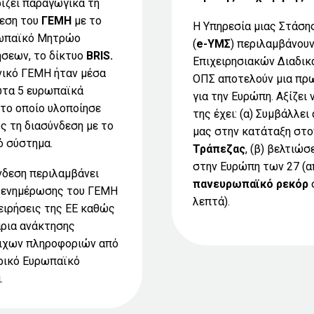
ίζει παραγωγικά τη
εση του
ΓΕΜΗ
με το
H Υπηρεσία μιας Στάσης
ωπαϊκό Μητρώο
(
e-ΥΜΣ
) περιλαμβάνου
ήσεων, το δίκτυο
BRIS.
Επιχειρησιακών Διαδικα
νικό ΓΕΜΗ ήταν μέσα
ΟΠΣ αποτελούν μια πρω
τα 5 ευρωπαϊκά
για την Ευρώπη. Αξίζει
το οποίο υλοποίησε
της έχει: (α) Συμβάλλε
ς τη διασύνδεση με το
μας στην κατάταξη στ
ό σύστημα.
Τράπεζας
, (β) βελτιώ
στην Ευρώπη των 27 (απ
νδεση περιλαμβάνει
πανευρωπαϊκό ρεκόρ
 ενημέρωσης του ΓΕΜΗ
λεπτά).
χειρήσεις της ΕΕ καθώς
άρια ανάκτησης
ιχων πληροφοριών από
ρικό Ευρωπαϊκό
.