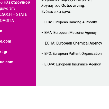
ου
Ηλεκτρονικού
λογική του
Outsourcing
.
μονα την
Ενδεικτικά έργα:
ΟΔΟΣΗ – STATE
ΝΟΛΟΓΙΑ
– EBA: European Banking Authority
om
– EMA: European Medicine Agency
d.com
– ECHA: European Chemical Agency
t.gr
– EPO: European Pattent Organization
ud.com
– EIOPA: European Insurance Agency