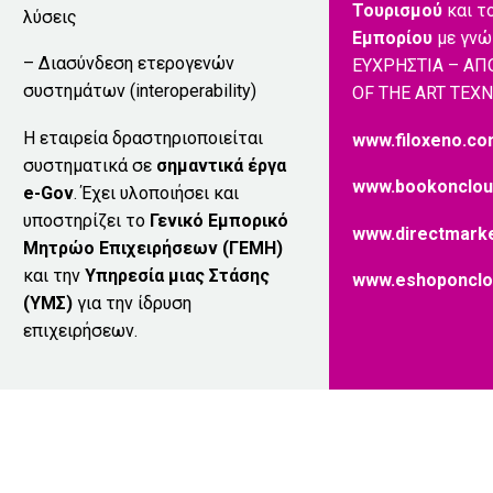
Τουρισμού
και τ
λύσεις
Εμπορίου
με γνώ
– Διασύνδεση ετερογενών
ΕΥΧΡΗΣΤΙΑ – ΑΠ
συστημάτων (interoperability)
OF THE ART ΤΕΧ
Η εταιρεία δραστηριοποιείται
www.filoxeno.c
συστηματικά σε
σημαντικά έργα
www.bookonclou
e-Gov
. Έχει υλοποιήσει και
υποστηρίζει το
Γενικό Εμπορικό
www.directmarke
Μητρώο Επιχειρήσεων (ΓΕΜΗ)
και την
Υπηρεσία μιας Στάσης
www.eshoponclo
(ΥΜΣ)
για την ίδρυση
επιχειρήσεων.