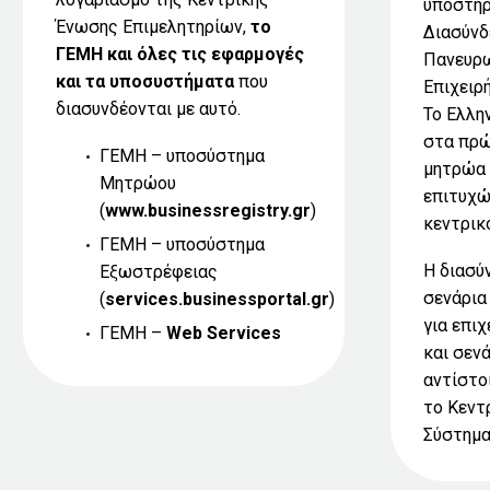
υποστηρ
Ένωσης Επιμελητηρίων,
το
Διασύνδ
ΓΕΜΗ και όλες τις εφαρμογές
Πανευρ
και τα υποσυστήματα
που
Επιχειρ
διασυνδέονται με αυτό.
Το Ελλη
στα πρώ
ΓΕΜΗ – υποσύστημα
μητρώα 
Μητρώου
επιτυχώ
(
www.businessregistry.gr
)
κεντρικ
ΓΕΜΗ – υποσύστημα
Η διασύ
Εξωστρέφειας
σενάρια
(
services.businessportal.gr
)
για επι
ΓΕΜΗ –
Web Services
και σεν
αντίστο
το Κεντ
Σύστημα