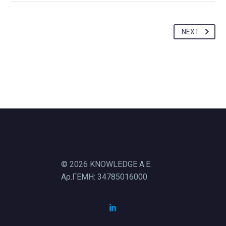
NEXT
©
2026
KNOWLEDGE A.E.
Αρ.ΓΕΜΗ: 34785016000